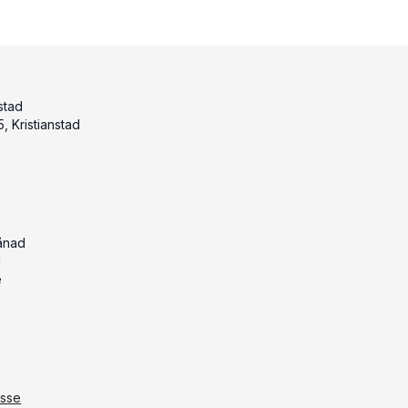
stad
, Kristianstad
ånad
d
e
esse