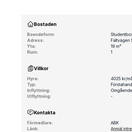
Bostaden
Boendeform:
Studentbo
Adress:
Fältvägen 5
Yta:
19 m²
Rum:
1
Villkor
Hyra:
4025 kr/m
Typ:
Förstahan
Inflyttning:
Omgåend
Utflyttning:
-
Kontakta
Förmedlare:
ABK
Länk:
Anmäl intr