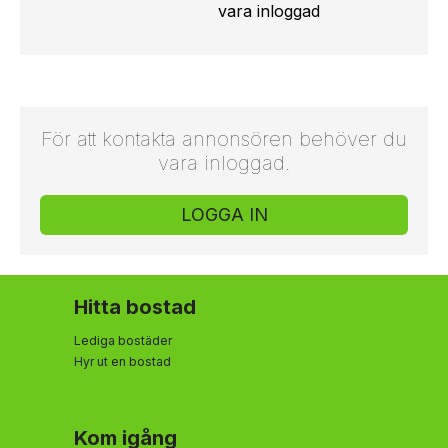
vara inloggad
För att kontakta annonsören behöver du
vara inloggad.
LOGGA IN
Hitta bostad
Lediga bostäder
Hyr ut en bostad
Kom igång