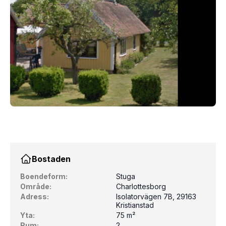
Bostaden
Boendeform:
Stuga
Område:
Charlottesborg
Adress:
Isolatorvägen 7B, 29163
Kristianstad
Yta:
75 m²
Rum:
2